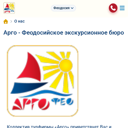
Феодосия
О нас
Арго - Феодосийское экскурсионное бюро
Коллектив турфирмы «Арго» приветствует Вас и