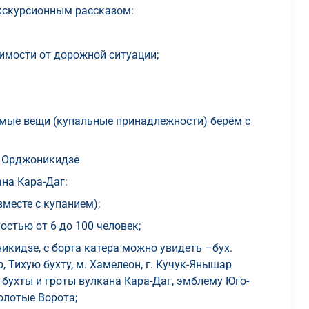
кскурсионным рассказом:
симости от дорожной ситуации;
димые вещи (купальные принадлежности) берём с
с. Орджоникидзе
на Кара-Даг:
вместе с купанием);
остью от 6 до 100 человек;
никидзе, с борта катера можно увидеть –бух.
, Тихую бухту, м. Хамелеон, г. Кучук-Янышар
, бухты и гроты вулкана Кара-Даг, эмблему Юго-
олотые Ворота;