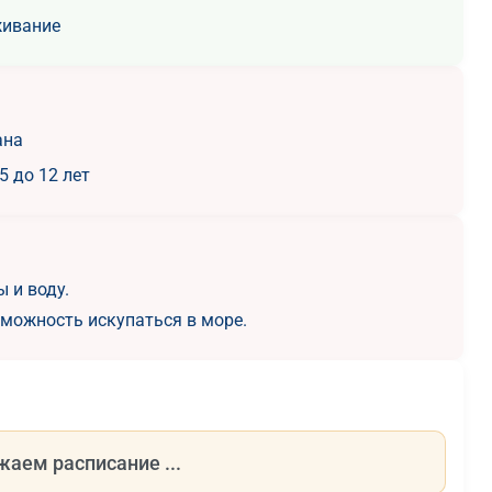
живание
ана
5 до 12 лет
 и воду.
зможность искупаться в море.
жаем расписание ...