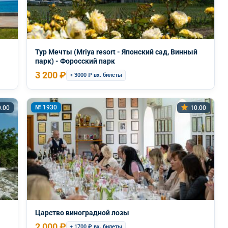
Тур Мечты (Mriya resort - Японский сад, Винный
парк) - Форосский парк
3 200 ₽
+ 3000 ₽ вх. билеты
№ 1930
.00
10.00
Царство виноградной лозы
2 000 ₽
+ 1700 ₽ вх. билеты