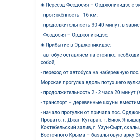
◈ Переезд Феодосия – Орджоникидзе с э
- протяжённость - 16 км;
- продолжительность 30-40 минут, в зави
- Феодосия – Орджоникидзе;
◈ Прибытие в Орджоникидзе:
- автобус оставляем на стоянке, необхо
собой;
- переход от автобуса на набережную по
Морская прогулка вдоль потухшего вулка
- продолжительность 2 - 2 часа 20 минут (
- транспорт – деревянные шхуны вместим
- начало прогулки от причала пос. Орджо
Провато, г. Джан-Кутаран, г. Биюк-Янышар
Коктебельский залив, г. Узун-Сырт, скалы
Восточного Крыма – базальтовую арку З