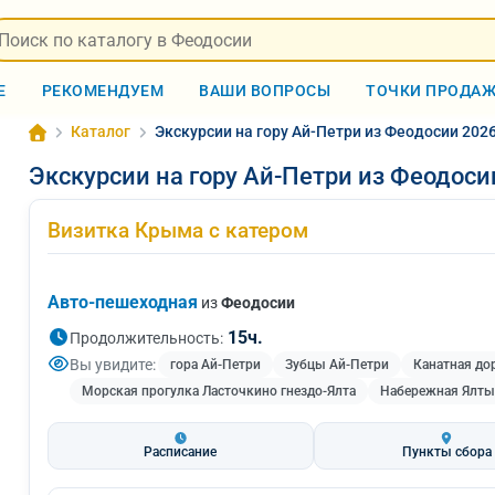
Е
РЕКОМЕНДУЕМ
ВАШИ ВОПРОСЫ
ТОЧКИ ПРОДА
Каталог
Экскурсии на гору Ай-Петри из Феодосии 202
Экскурсии на гору Ай-Петри из Феодоси
Визитка Крыма с катером
Авто-пешеходная
из
Феодосии
15ч.
Продолжительность:
Вы увидите:
гора Ай-Петри
Зубцы Ай-Петри
Канатная дор
Морская прогулка Ласточкино гнездо-Ялта
Набережная Ялты
Расписание
Пункты сбора