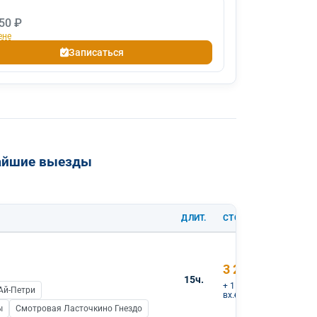
50 ₽
ене
Записаться
жайшие выезды
ДЛИТ.
СТОИМОСТЬ
3 200 ₽
15ч.
+ 1 850 ₽
Ай-Петри
вх.билеты
ы
Смотровая Ласточкино Гнездо