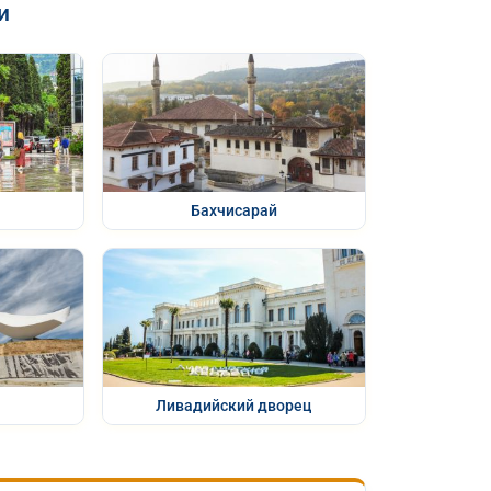
и
Бахчисарай
Ливадийский дворец