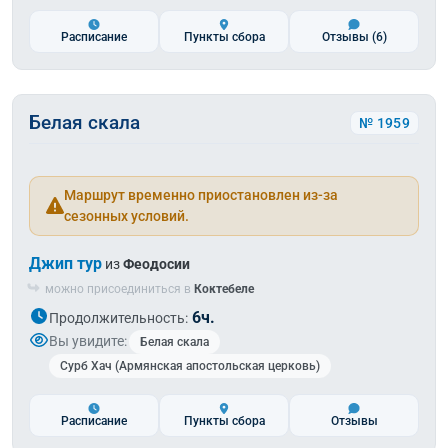
Расписание
Пункты сбора
Отзывы
(6)
Белая скала
№ 1959
Маршрут временно приостановлен из-за
сезонных условий.
Джип тур
из
Феодосии
можно присоединиться в
Коктебеле
6ч.
Продолжительность:
Вы увидите:
Белая скала
Сурб Хач (Армянская апостольская церковь)
Расписание
Пункты сбора
Отзывы