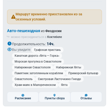
Маршрут временно приостановлен из-за
сезонных условий.
Авто-пешеходная
из
Феодосии
можно присоединиться в
Коктебеле
14ч.
Продолжительность:
Вы увидите:
Графская пристань
Канатная дорога «Ялта — Горка»
Морская прогулка в Севастополе
Набережная Севастополя
Набережная Ялты
Памятник затопленным кораблям
Приморский бульвар
Севастополь
Смотровая Ласточкино Гнездо
Храм-маяк в Малореченском
Ялта
Расписание
Пункты сбора
Отзывы