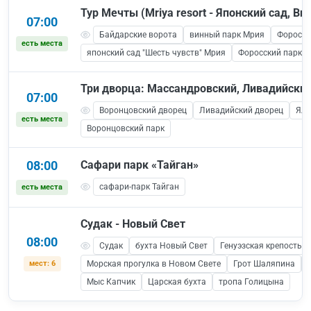
Тур Мечты (Mriya resort - Японский сад, В
07:00
Байдарские ворота
винный парк Мрия
Форосск
есть места
японский сад "Шесть чувств" Мрия
Форосский парк ( 
Три дворца: Массандровский, Ливадийский
07:00
Воронцовский дворец
Ливадийский дворец
Ялт
есть места
Воронцовский парк
08:00
Сафари парк «Тайган»
сафари-парк Тайган
есть места
Судак - Новый Свет
08:00
Судак
бухта Новый Свет
Генуэзская крепость 
мест: 6
Морская прогулка в Новом Свете
Грот Шаляпина
Мыс Капчик
Царская бухта
тропа Голицына