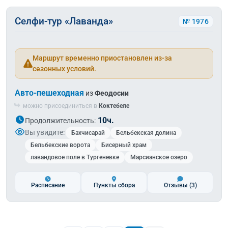
Селфи-тур «Лаванда»
№ 1976
Маршрут временно приостановлен из-за
сезонных условий.
Авто-пешеходная
из
Феодосии
можно присоединиться в
Коктебеле
10ч.
Продолжительность:
Вы увидите:
Бахчисарай
Бельбекская долина
Бельбекские ворота
Бисерный храм
лавандовое поле в Тургеневке
Марсианское озеро
Расписание
Пункты сбора
Отзывы
(3)