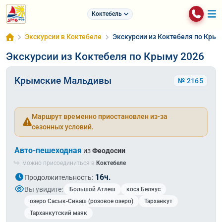
Коктебель
Экскурсии в Коктебеле
Экскурсии из Коктебеля по Крым
Экскурсии из Коктебеля по Крыму 2026
Крымские Мальдивы
№ 2165
Маршрут временно приостановлен из-за
сезонных условий.
Авто-пешеходная
из
Феодосии
можно присоединиться в
Коктебеле
16ч.
Продолжительность:
Вы увидите:
Большой Атлеш
коса Беляус
озеро Сасык-Сиваш (розовое озеро)
Тарханкут
Тарханкутский маяк