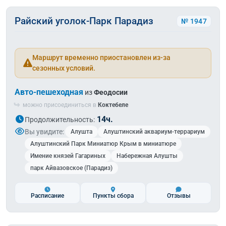
Райский уголок-Парк Парадиз
№ 1947
Маршрут временно приостановлен из-за
сезонных условий.
Авто-пешеходная
из
Феодосии
можно присоединиться в
Коктебеле
14ч.
Продолжительность:
Вы увидите:
Алушта
Алуштинский аквариум-террариум
Алуштинский Парк Миниатюр Крым в миниатюре
Имение князей Гагариных
Набережная Алушты
парк Айвазовское (Парадиз)
Расписание
Пункты сбора
Отзывы