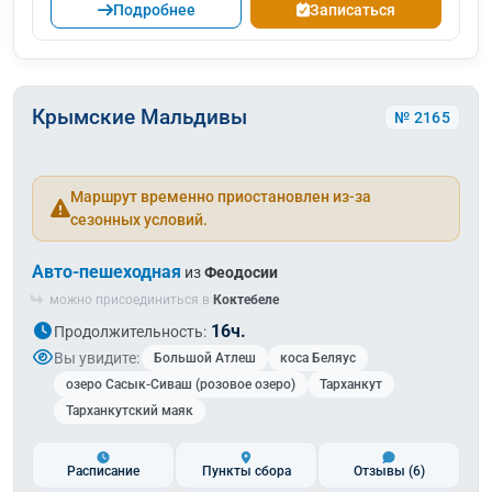
Подробнее
Записаться
Крымские Мальдивы
№ 2165
Маршрут временно приостановлен из-за
сезонных условий.
Авто-пешеходная
из
Феодосии
можно присоединиться в
Коктебеле
16ч.
Продолжительность:
Вы увидите:
Большой Атлеш
коса Беляус
озеро Сасык-Сиваш (розовое озеро)
Тарханкут
Тарханкутский маяк
Расписание
Пункты сбора
Отзывы
(6)