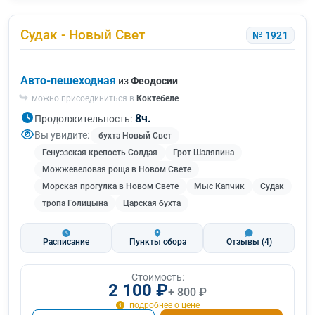
Судак - Новый Свет
№ 1921
Авто-пешеходная
из
Феодосии
можно присоединиться в
Коктебеле
8ч.
Продолжительность:
Вы увидите:
бухта Новый Свет
Генуэзская крепость Солдая
Грот Шаляпина
Можжевеловая роща в Новом Свете
Морская прогулка в Новом Свете
Мыс Капчик
Судак
тропа Голицына
Царская бухта
Расписание
Пункты сбора
Отзывы
(4)
Стоимость:
2 100 ₽
+ 800 ₽
подробнее о цене