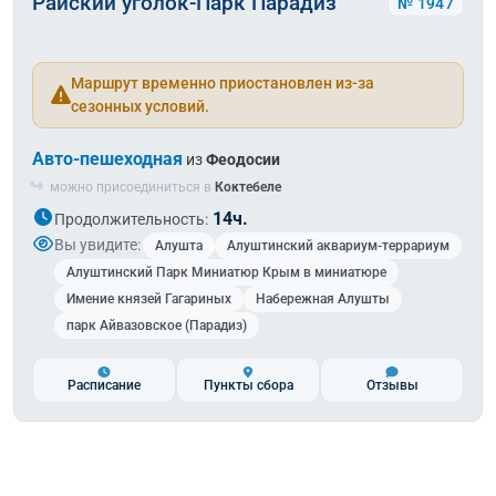
Райский уголок-Парк Парадиз
№ 1947
Маршрут временно приостановлен из-за
сезонных условий.
Авто-пешеходная
из
Феодосии
можно присоединиться в
Коктебеле
14ч.
Продолжительность:
Вы увидите:
Алушта
Алуштинский аквариум-террариум
Алуштинский Парк Миниатюр Крым в миниатюре
Имение князей Гагариных
Набережная Алушты
парк Айвазовское (Парадиз)
Расписание
Пункты сбора
Отзывы