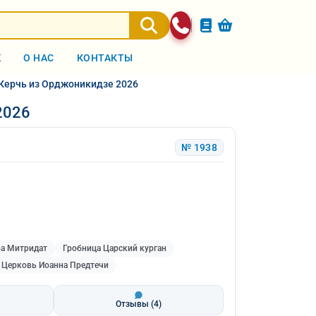
Ж
О НАС
КОНТАКТЫ
. Керчь из Орджоникидзе 2026
2026
№ 1938
ра Митридат
Гробница Царский курган
Церковь Иоанна Предтечи
Отзывы
(4)