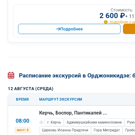
Стоимость:
2 600 ₽
+ 11
подробнее о ц
Подробнее
Расписание экскурсий в Орджоникидзе:
12 АВГУСТА (СРЕДА)
ВРЕМЯ
МАРШРУТ ЭКСКУРСИИ
Керчь, Боспор, Пантикапей ...
08:00
г. Керчь
Аджимушкайские каменоломни
Руи
мест: 4
Церковь Иоанна Предтечи
Гора Митридат
Гроб