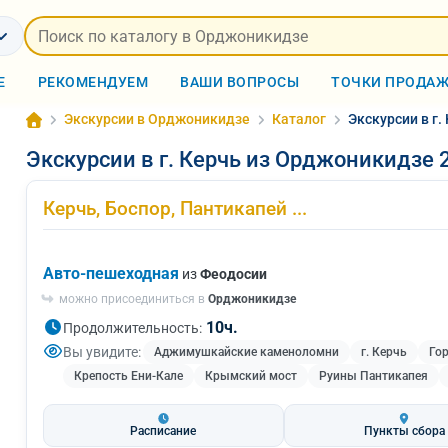
Е
РЕКОМЕНДУЕМ
ВАШИ ВОПРОСЫ
ТОЧКИ ПРОДА
Экскурсии в Орджоникидзе
Каталог
Экскурсии в г
Экскурсии в г. Керчь из Орджоникидзе 
Керчь, Боспор, Пантикапей ...
Авто-пешеходная
из
Феодосии
можно присоединиться в
Орджоникидзе
10ч.
Продолжительность:
Вы увидите:
Аджимушкайские каменоломни
г. Керчь
Го
Крепость Ени-Кале
Крымский мост
Руины Пантикапея
Расписание
Пункты сбора