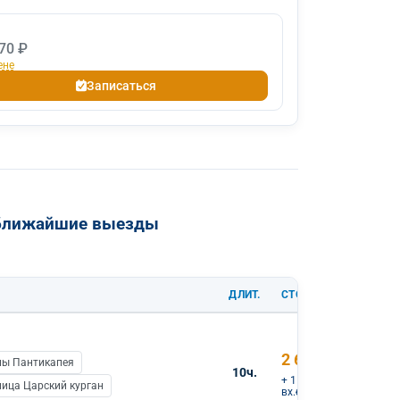
70 ₽
ене
Записаться
 ближайшие выезды
ДЛИТ.
СТОИМОСТЬ
2 600 ₽
ны Пантикапея
10ч.
+ 1 170 ₽
ница Царский курган
вх.билеты