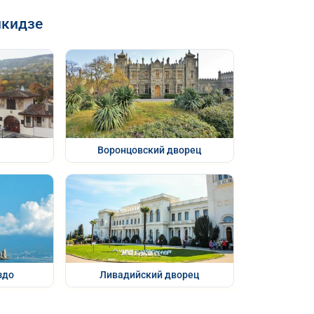
икидзе
Воронцовский дворец
здо
Ливадийский дворец