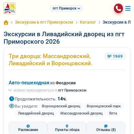
пгт Приморский
Экскурсии в пгт Приморском
Каталог
Экскурсии в Ли
Экскурсии в Ливадийский дворец из пгт
Приморского 2026
Три дворца: Массандровский,
№ 1949
Ливадийский и Воронцовский.
Авто-пешеходная
из
Феодосии
можно присоединиться в
пгт Приморском
14ч.
Продолжительность:
Вы увидите:
Воронцовский дворец
Воронцовский парк
Ливадийский дворец
Массандровский дворец
Ялта
Расписание
Пункты сбора
Отзывы
(8)