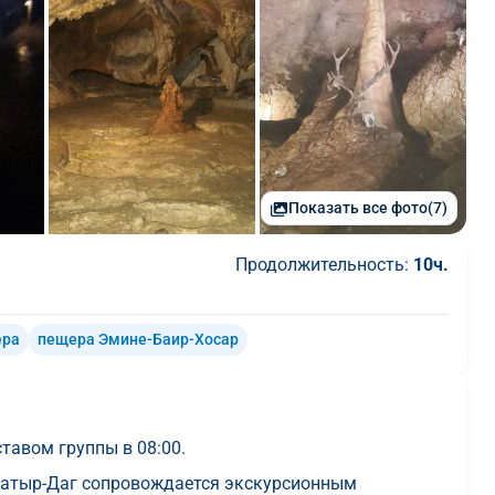
Показать все фото
(7)
Продолжительность:
10ч.
ера
пещера Эмине-Баир-Хосар
тавом группы в 08:00.
 Чатыр-Даг сопровождается экскурсионным