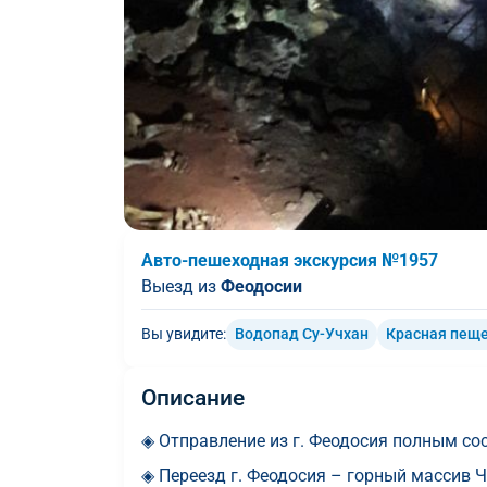
Авто-пешеходная экскурсия №1957
Выезд из
Феодосии
Вы увидите:
Водопад Су-Учхан
Красная пещ
Описание
◈ Отправление из г. Феодосия полным сос
◈ Переезд г. Феодосия – горный массив