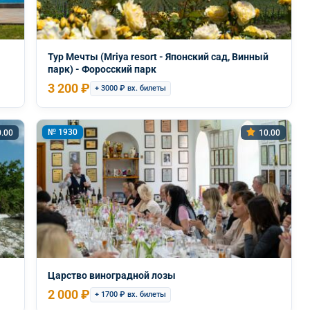
Тур Мечты (Mriya resort - Японский сад, Винный
парк) - Форосский парк
3 200 ₽
+ 3000 ₽ вх. билеты
№ 1930
.00
10.00
Царство виноградной лозы
2 000 ₽
+ 1700 ₽ вх. билеты