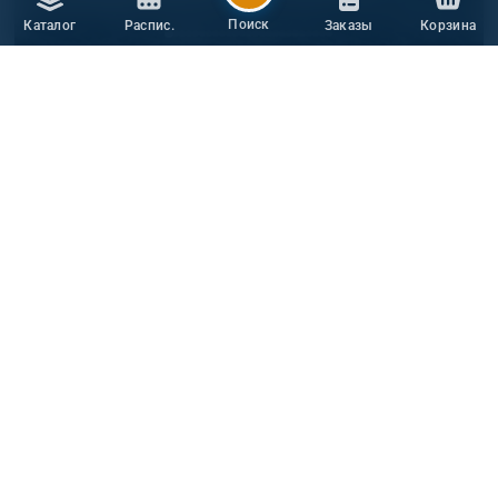
12ч.
Поиск
Каталог
Распис.
Заказы
Корзина
10.00 / 10
ДЖИП ТУР
Джип-тур "Бахчисарайский Афон"
Взрослый
2 500 ₽
ПОДРОБНЕЕ
+ 1800 ₽ вх. билеты
СМОТРЕТЬ ВЕСЬ ТОП-10 ЭКСКУРСИЙ
Расписание экскурсий в с. Береговое:
ближайшие выезды