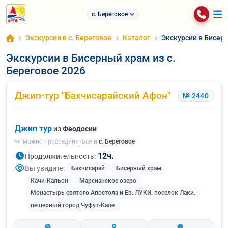
с. Береговое
Экскурсии в с. Береговое
Каталог
Экскурсии в Бисерн
Экскурсии в Бисерный храм из с.
Береговое 2026
Джип-тур "Бахчисарайский Афон"
№ 2440
Джип тур
из
Феодосии
можно присоединиться в
с. Береговое
12ч.
Продолжительность:
Вы увидите:
Бахчисарай
Бисерный храм
Качи-Кальон
Марсианское озеро
Монастырь святого Апостола и Ев. ЛУКИ. поселок Лаки.
пещерный город Чуфут-Кале