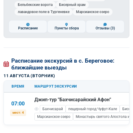
Бельбекские ворота
Бисерный храм
лавандовое поле в Тургеневке
Марсианское озеро
Расписание
Пункты сбора
Отзывы
(3)
Расписание экскурсий в с. Береговое:
ближайшие выезды
11 АВГУСТА (ВТОРНИК)
ВРЕМЯ
МАРШРУТ ЭКСКУРСИИ
Джип-тур "Бахчисарайский Афон"
07:00
Бахчисарай
пещерный город Чуфут-Кале
Бисер
мест: 4
Марсианское озеро
Монастырь святого Апостола и Е