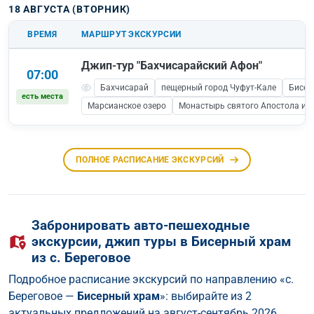
18 АВГУСТА (ВТОРНИК)
ВРЕМЯ
МАРШРУТ ЭКСКУРСИИ
Джип-тур "Бахчисарайский Афон"
07:00
Бахчисарай
пещерный город Чуфут-Кале
Бисер
есть места
Марсианское озеро
Монастырь святого Апостола и Е
ПОЛНОЕ РАСПИСАНИЕ ЭКСКУРСИЙ
Забронировать авто-пешеходные
экскурсии, джип туры в Бисерный храм
из с. Береговое
Подробное расписание экскурсий по направлению «с.
Береговое —
Бисерный храм
»: выбирайте из 2
актуальных предложений на август-сентябрь 2026